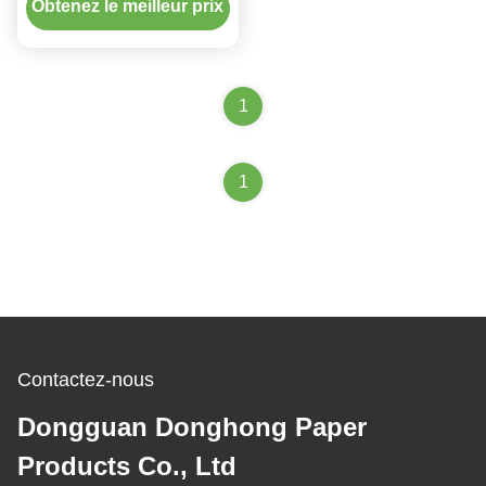
aliments pour le thé et le
Obtenez le meilleur prix
café
1
1
Contactez-nous
Dongguan Donghong Paper
Products Co., Ltd