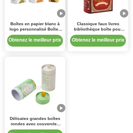
Boîtes en papier blanc à
Classique faux livres
logo personnalisé Boîtes
bibliothèque boîte pour
en papier écologiques
l'emballage du thé
pour emballage de thé
Obtenez le meilleur prix
Obtenez le meilleur prix
Délicates grandes boîtes
rondes avec couvercles
pour l'emballage des