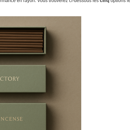
rformance en rayon. Vous trouverez ci-dessous les
cinq
options l