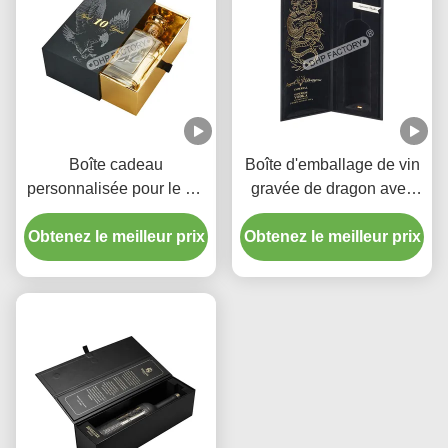
Boîte cadeau
Boîte d'emballage de vin
personnalisée pour le vin
gravée de dragon avec
et le verre Boîte de tiroir
insert de fléchissement
Obtenez le meilleur prix
en papier anti-goutte
Obtenez le meilleur prix
de velours