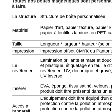
Toutes nos boîtes magnétiques sont personnalis
à faire.
La structure
Structure de boîte personnalisée
Papier d'art, papier texturé, papier kr
Matériel
papier à lentilles laminés en PET, c
Taille
Longueur * largeur * hauteur (selon 
Impression
Impression offset CMYK ou Pantone
Lamination brillante et mate et douc
Le
et plastique, étiquetage en feuille d'
revêtement
revêtement UV, décortiqué et gravé
UV inversé
EVA, éponge, tissu satiné, velours, 
Insérer
produit doit être présenté dans un 
L'équipement doit être équipé d'un 
protection contre la pollution atmos
Accès à
protection contre la pollution atmos
l'appareil