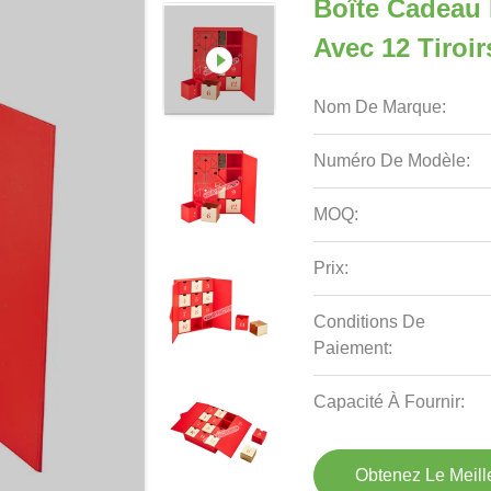
Boîte Cadeau
Avec 12 Tiroi
Nom De Marque:
Numéro De Modèle:
MOQ:
Prix:
Conditions De
Paiement:
Capacité À Fournir:
Obtenez Le Meille