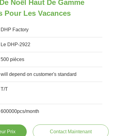
 De Noël Haut De Gamme
rs Pour Les Vacances
DHP Factory
Le DHP-2922
500 pièces
will depend on customer's standard
T/T
600000pcs/month
ur Prix
Contact Maintenant