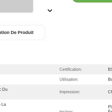
ption De Produit
Certification:
B
Utilisation:
B
c Du 
Impression:
C
 La 
Pl
Insérer:
Ép